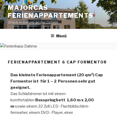
MAJORCAS
FERIENAPPARTEMENTS
Urlaub in Dahme an der Ostsee.
Menü
FERIENAPPARTEMENT 6 CAP FORMENTOR
Das kleinste Ferienappartement (20 qm²) Cap
Formentor ist für 1 – 2 Personen sehr gut
geeignet.
Das Schlafzimmer ist mit einem
komfortablen
Boxspringbett 1,60 m x 2,00
m
sowie einem 32 Zoll LED- Flachbildschirm-
fernseher, einem DVD- Player, einer